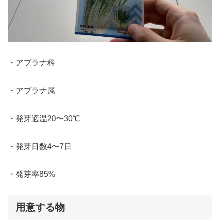
・アブラナ科
・アブラナ属
・発芽適温20〜30℃
・発芽日数4〜7日
・発芽率85%
用意する物