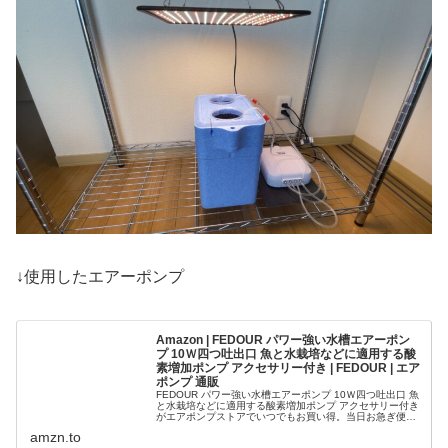
↓使用したエアーポンプ
Amazon | FEDOUR パワー強い水槽エアーポン
プ 10Ｗ四つ吐出口 魚と水栽培などに適用する酸
素増加ポンプ アクセサリー付き | FEDOUR | エア
ポンプ 通販
FEDOUR パワー強い水槽エアーポンプ 10Ｗ四つ吐出口 魚
と水栽培などに適用する酸素増加ポンプ アクセサリー付き
がエアポンプストアでいつでもお買い得。当日お急ぎ便対
象商品は、当日お届け可能です。アマゾン配送商品は、通
amzn.to
常配送無料（一部除く...