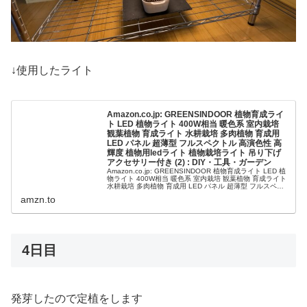
↓使用したライト
Amazon.co.jp: GREENSINDOOR 植物育成ライ
ト LED 植物ライト 400W相当 暖色系 室内栽培
観葉植物 育成ライト 水耕栽培 多肉植物 育成用
LED パネル 超薄型 フルスペクトル 高演色性 高
輝度 植物用ledライト 植物栽培ライト 吊り下げ
アクセサリー付き (2) : DIY・工具・ガーデン
Amazon.co.jp: GREENSINDOOR 植物育成ライト LED 植
物ライト 400W相当 暖色系 室内栽培 観葉植物 育成ライト
水耕栽培 多肉植物 育成用 LED パネル 超薄型 フルスペク
トル 高演色性 高輝度 植物用le...
amzn.to
4日目
発芽したので定植をします