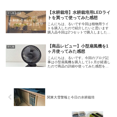
【水耕栽培】水耕栽培用LEDライ
持ち物
トを買って使ってみた感想
こんにちは、るいです今回は植物用ライ
トを購入したので紹介したいと思います
購入品今回は2つセットで購入しました付
属品・長さを調節出来るロープ・ハンギ
ングキット(上から吊るすのに使います)・
超薄型LED植物育成ライトパネル使い方
【商品レビュー】小型扇風機を1
持ち物
シハンギングキッ...
ヶ月使ってみた感想
こんにちは、るいです。今回のブログ記
事は小型扇風機を購入して1ヶ月が経過し
たので商品の詳細や使ってみた感想をま
とめてみました。購入した商品今回は
『Keynice』というメーカーの小型扇風機
を購入しました。価格はAmazonにて
1,980円。...
関東大雪警報と今日の水耕栽培