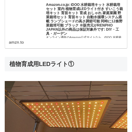
Amazon.co.jp: iDOO 水耕栽培キット 水耕栽培
セット 室内 植物育成LEDライト付き すいこう栽
培キット 育苗キット 育成 おしゃれ 家庭菜園 野
菜栽培セット 育苗キット 自動水循環システム搭
載 ランプシェードの高さ調節可能 同時に12株野
菜栽培可能 ブラック ※販売元がRENPHO
JAPAN以外の商品は保証対象外です: DIY・工
具・ガーデン
オンライン通販のAmazon公式サイトなら、iDOO 水耕栽
培キット 水耕栽培 セット 室内 植物育成LEDライト付き す
amzn.to
いこう栽培キット 育苗キット 育成 おしゃれ 家庭菜園 野菜
栽培セット 育苗キット 自動水循環システム搭載 ランプシ
ェ...
植物育成用LEDライト①