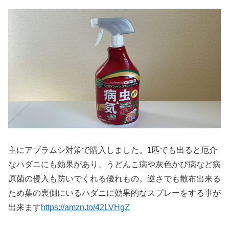
主にアブラムシ対策で購入しました。1匹でも出ると厄介
なハダニにも効果があり、うどんこ病や灰色かび病など病
原菌の侵入も防いでくれる優れもの。逆さでも散布出来る
ため葉の裏側にいるハダニに効果的なスプレーをする事が
出来ます
https://amzn.to/42LVHgZ