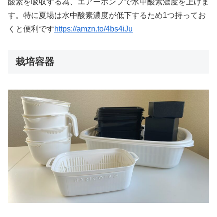
酸素を吸収する為、エアーポンプで水中酸素濃度を上げま
す。特に夏場は水中酸素濃度が低下するため1つ持ってお
くと便利です
https://amzn.to/4bs4iJu
栽培容器