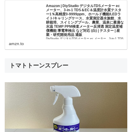
Amazon | DiyStudio デジタルTDSメーター ec
メーター、3-in-1 TDS＆EC＆温度計水質テスタ
ー1％高精度0-9999ppm、ホールド機能/LEDラ
イト/キャリングケース、水質測定器水族館、水
耕栽培、スイミングプール、農業、温泉に最適な
水温 TEMP PPM検査メーター反浸透 測定温度補
償機能 導電率検出 など対応 (白) | テスター | 産
業・研究開発用品 通販
DiyStudio デジタルTDSメーター ec メーター、3-in-1 TDS
＆EC＆温度計水質テスター1％高精度0-9999ppm、ホール
amzn.to
ド機能/LEDライト/キャリングケース、水質測定器水族
館、水耕栽培、スイミングプール、農業、温泉に...
トマトトーンスプレー