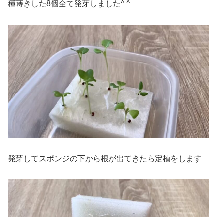
種蒔きした8個全て発芽しました^ ^
発芽してスポンジの下から根が出てきたら定植をします