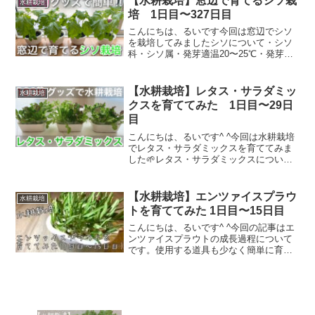
【水耕栽培】窓辺で育てるシソ栽
水耕栽培
めペンで印を付けてお...
培 1日目〜327日目
こんにちは、るいです今回は窓辺でシソ
を栽培してみましたシソについて・シソ
科・シソ属・発芽適温20〜25℃・発芽日
数10日・発芽率60%用意する物・ハイド
ロボール(中粒)・栽培容器・水切りネッ
ト・シソの種・ハサミ全て100円ショップ
【水耕栽培】レタス・サラダミッ
水耕栽培
のDAIS...
クスを育ててみた 1日目〜29日
目
こんにちは、るいです^ ^今回は水耕栽培
でレタス・サラダミックスを育ててみま
した🌱レタス・サラダミックスについて
レタス・サラダミックスとは色んな種類
のレタスが1つの袋に入った商品です。パ
ッケージにはコスレタス、レッドオー
【水耕栽培】エンツァイスプラウ
水耕栽培
ク、他3種類と記載さ...
トを育ててみた 1日目〜15日目
こんにちは、るいです^ ^今回の記事はエ
ンツァイスプラウトの成長過程について
です。使用する道具も少なく簡単に育て
られるので是非、ご覧ください。エンツ
ァイスプラウトとは四季を通じていつで
もどこでも栽培できるスプラウト。 エン
ツァイはアサガオ菜...