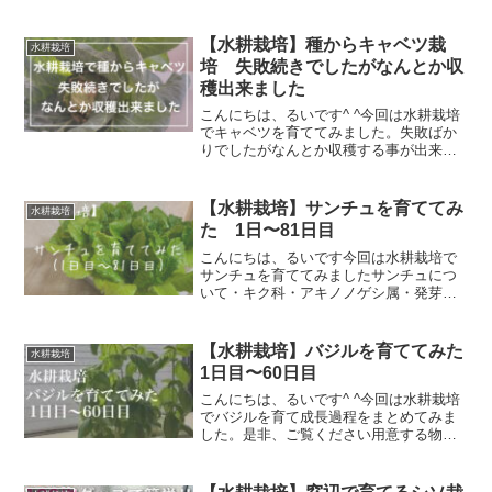
【水耕栽培】種からキャベツ栽
水耕栽培
培 失敗続きでしたがなんとか収
穫出来ました
こんにちは、るいです^ ^今回は水耕栽培
でキャベツを育ててみました。失敗ばか
りでしたがなんとか収穫する事が出来ま
した。是非、最後までご覧ください用意
する物・キャベツの種・適当な容器・ポ
リポット・バーミキュライト下準備①適
【水耕栽培】サンチュを育ててみ
水耕栽培
当な容器にお水を入れ...
た 1日〜81日目
こんにちは、るいです今回は水耕栽培で
サンチュを育ててみましたサンチュにつ
いて・キク科・アキノノゲシ属・発芽適
温15〜20℃・発芽日数5〜7日・発芽率
80%準備する物・サンチュの種・スポン
ジ・ハサミ・カッター・箸・トイレット
【水耕栽培】バジルを育ててみた
水耕栽培
ペーパー・適当な容...
1日目〜60日目
こんにちは、るいです^ ^今回は水耕栽培
でバジルを育て成長過程をまとめてみま
した。是非、ご覧ください用意する物・
バジルの種・スポンジ・適当な容器・ペ
ン・カッター・ハサミ・トイレットペー
パー下準備①スポンジを四角形に切るた