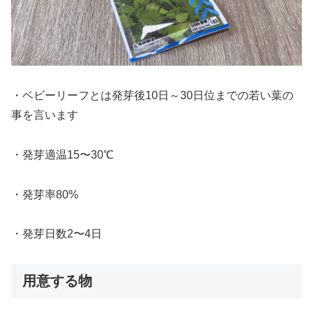
・ベビーリーフとは発芽後10日～30日位までの若い葉の
事を言います
・発芽適温15〜30℃
・発芽率80%
・発芽日数2〜4日
用意する物