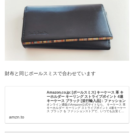
財布と同じポールスミスで合わせています
Amazon.co.jp: [ポールスミス] キーケース 革 キ
ーホルダー キーリング ストライプポイント 4連
キーケース ブラック [並行輸入品] : ファッション
オンライン通販のAmazon公式サイトなら、 キーケース 革
キーホルダー キーリング ストライプポイント 4連キーケー
ス ブラック を ファッションストアで、いつでもお安く。
当日お急ぎ便対象商品は、当日お届け可能です。アマゾン
amzn.to
配送商品は、...