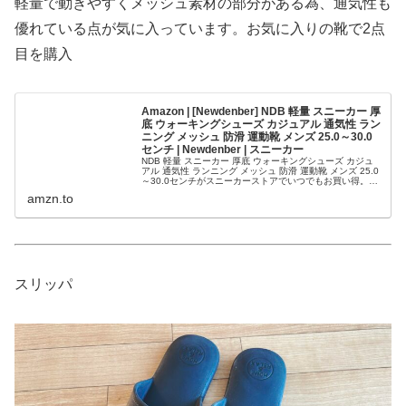
軽量で動きやすくメッシュ素材の部分がある為、通気性も
優れている点が気に入っています。お気に入りの靴で2点
目を購入
Amazon | [Newdenber] NDB 軽量 スニーカー 厚
底 ウォーキングシューズ カジュアル 通気性 ラン
ニング メッシュ 防滑 運動靴 メンズ 25.0～30.0
センチ | Newdenber | スニーカー
NDB 軽量 スニーカー 厚底 ウォーキングシューズ カジュ
アル 通気性 ランニング メッシュ 防滑 運動靴 メンズ 25.0
～30.0センチがスニーカーストアでいつでもお買い得。当
日お急ぎ便対象商品は、当日お届け可能です。アマゾン配
amzn.to
送商品...
スリッパ