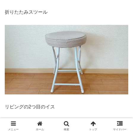
折りたたみスツール
リビングの2つ目のイス
https://amzn.to/4bB1Uii
メニュー
ホーム
検索
トップ
サイドバー