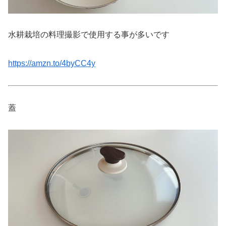
水耕栽培の料理撮影で使用する事が多いです
https://amzn.to/4byCC4y
蓋