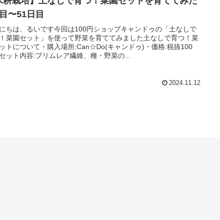
水耕栽培】土なしで育つ！菜園セットを育ててみた
日目〜51日目
にちは、るいです今回は100円ショップキャンドゥの「土なしで
！菜園セット」を使って野菜を育ててみました土なしで育つ！菜
ットについて・購入場所:Can☆Do(キャンドゥ)・価格:税抜100
セット内容:プリムレア繊維、種・野菜の...
2024.11.12