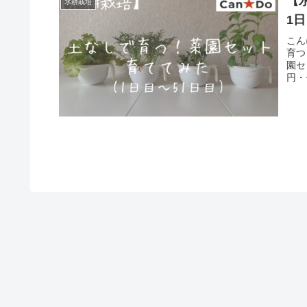
【
水耕栽培
1
こん
育つ
園セ
円・